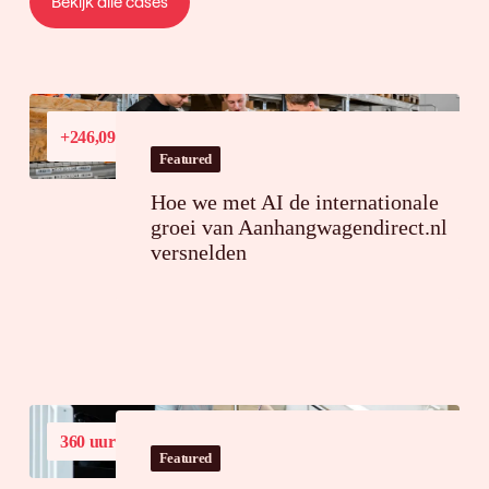
Bekijk alle cases
Conversiewaardegroei
+246,09%
in Frankrijk
Featured
Hoe we met AI de internationale
groei van Aanhangwagendirect.nl
versnelden
360 uur
tijdsbesparing op jaarbasis
Featured