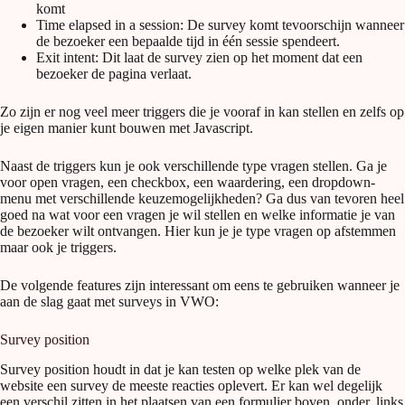
komt
Time elapsed in a session: De survey komt tevoorschijn wanneer
de bezoeker een bepaalde tijd in één sessie spendeert.
Exit intent: Dit laat de survey zien op het moment dat een
bezoeker de pagina verlaat.
Zo zijn er nog veel meer triggers die je vooraf in kan stellen en zelfs op
je eigen manier kunt bouwen met Javascript.
Naast de triggers kun je ook verschillende type vragen stellen. Ga je
voor open vragen, een checkbox, een waardering, een dropdown-
menu met verschillende keuzemogelijkheden? Ga dus van tevoren heel
goed na wat voor een vragen je wil stellen en welke informatie je van
de bezoeker wilt ontvangen. Hier kun je je type vragen op afstemmen
maar ook je triggers.
De volgende features zijn interessant om eens te gebruiken wanneer je
aan de slag gaat met surveys in VWO:
Survey position
Survey position houdt in dat je kan testen op welke plek van de
website een survey de meeste reacties oplevert. Er kan wel degelijk
een verschil zitten in het plaatsen van een formulier boven, onder, links