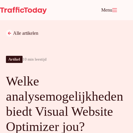
Ga
naar
Menu
de
inhoud
Alle artikelen
Artikel
10 min leestijd
Welke
analysemogelijkheden
biedt Visual Website
Optimizer jou?