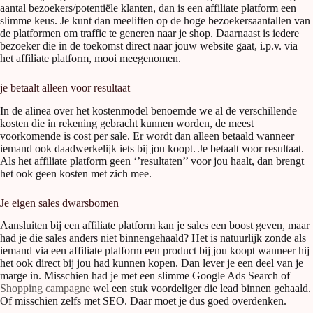
aantal bezoekers/potentiële klanten, dan is een affiliate platform een
slimme keus. Je kunt dan meeliften op de hoge bezoekersaantallen van
de platformen om traffic te generen naar je shop. Daarnaast is iedere
bezoeker die in de toekomst direct naar jouw website gaat, i.p.v. via
het affiliate platform, mooi meegenomen.
je betaalt alleen voor resultaat
In de alinea over het kostenmodel benoemde we al de verschillende
kosten die in rekening gebracht kunnen worden, de meest
voorkomende is cost per sale. Er wordt dan alleen betaald wanneer
iemand ook daadwerkelijk iets bij jou koopt. Je betaalt voor resultaat.
Als het affiliate platform geen ‘’resultaten’’ voor jou haalt, dan brengt
het ook geen kosten met zich mee.
Je eigen sales dwarsbomen
Aansluiten bij een affiliate platform kan je sales een boost geven, maar
had je die sales anders niet binnengehaald? Het is natuurlijk zonde als
iemand via een affiliate platform een product bij jou koopt wanneer hij
het ook direct bij jou had kunnen kopen. Dan lever je een deel van je
marge in. Misschien had je met een slimme Google Ads Search of
Shopping campagne
wel een stuk voordeliger die lead binnen gehaald.
Of misschien zelfs met SEO. Daar moet je dus goed overdenken.