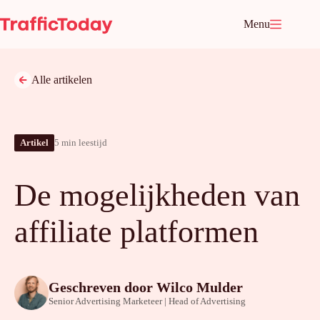
Ga
naar
Menu
de
inhoud
Alle artikelen
Artikel
5 min leestijd
De mogelijkheden van
affiliate platformen
Geschreven door
Wilco Mulder
Senior Advertising Marketeer | Head of Advertising