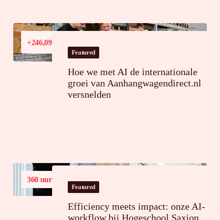
Conversiewaardegroei
+246,09%
in Frankrijk
Featured
Hoe we met AI de internationale
groei van Aanhangwagendirect.nl
versnelden
360 uur
tijdsbesparing op jaarbasis
Featured
Efficiency meets impact: onze AI-
workflow bij Hogeschool Saxion