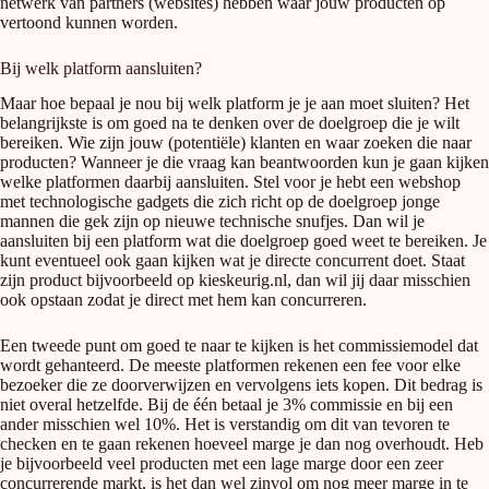
netwerk van partners (websites) hebben waar jouw producten op
vertoond kunnen worden.
Bij welk platform aansluiten?
Maar hoe bepaal je nou bij welk platform je je aan moet sluiten? Het
belangrijkste is om goed na te denken over de doelgroep die je wilt
bereiken. Wie zijn jouw (potentiële) klanten en waar zoeken die naar
producten? Wanneer je die vraag kan beantwoorden kun je gaan kijken
welke platformen daarbij aansluiten. Stel voor je hebt een webshop
met technologische gadgets die zich richt op de doelgroep jonge
mannen die gek zijn op nieuwe technische snufjes. Dan wil je
aansluiten bij een platform wat die doelgroep goed weet te bereiken. Je
kunt eventueel ook gaan kijken wat je directe concurrent doet. Staat
zijn product bijvoorbeeld op kieskeurig.nl, dan wil jij daar misschien
ook opstaan zodat je direct met hem kan concurreren.
Een tweede punt om goed te naar te kijken is het commissiemodel dat
wordt gehanteerd. De meeste platformen rekenen een fee voor elke
bezoeker die ze doorverwijzen en vervolgens iets kopen. Dit bedrag is
niet overal hetzelfde. Bij de één betaal je 3% commissie en bij een
ander misschien wel 10%. Het is verstandig om dit van tevoren te
checken en te gaan rekenen hoeveel marge je dan nog overhoudt. Heb
je bijvoorbeeld veel producten met een lage marge door een zeer
concurrerende markt, is het dan wel zinvol om nog meer marge in te