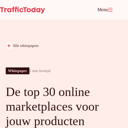
Ga
naar
Menu
de
inhoud
Alle whitepapers
Whitepaper
1 min leestijd
De top 30 online
marketplaces voor
jouw producten