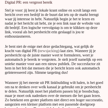
met jouw naam in een serieuze toon, wat zorgt voor een hoger
Digital PR: een vergroot bereik
succesratio.
Stel je voor: jij leest je lokale krant online en scrolt langs een
bericht over een bedrijf in de buurt dat iets op de markt brengt
Misschien twijfel je of jouw producten of dienst wel geschikt
waar jij interesse in hebt. Natuurlijk begin je het te lezen en
zijn voor PR linkbuilding. Deze twijfels zijn volledig onnodig:
nadat je het bericht uit hebt, zie je een link naar de website van
met de juiste insteek kan elk bedrijf namelijk gebruik maken van
dit bedrijf. Een logische vervolgstap is om te klikken op deze
deze dienst. Het zal per bedrijf verschillen wat de insteek van het
link, vooral als het persbericht erin geslaagd is jou te
persbericht zal zijn en ook waar het geplaatst zal worden, maar
enthousiasmeren.
door de juiste
linkbuilding strategie
te hanteren, zorg je ervoor
dat jouw persbericht veel bekeken zal worden en dat daardoor
veel nieuwe klanten geïntroduceerd worden aan jouw merk.
Je bent niet de enige met deze gedachtegang, wat gelijk de
kracht van digital PR (
newsjacking
) laat zien. Wanneer jij je
persbericht op de juiste manier weet te formuleren, weet je
Of je nu de focus legt op de grote nationale nieuwswebsites of
automatisch je bereik te vergroten. Je stelt jezelf namelijk op een
juist je naam probeert te vestigen onder lokale couranten: met
unieke manier voor aan een nieuw publiek. De succesfactor zit
public relations linkbuilding zorg jij ervoor dat je op een
hem in het feit dat mensen die je bericht lezen ook automatisch
interessante manier onder de aandacht komt. Voorbeelden van
geïnteresseerd zijn. Slimme targeting dus!
mogelijke persberichten zijn het openen van een nieuw filiaal,
het op de markt brengen van een nieuw product of een mooie
deal die je hebt gemaakt met één van je partners. Dingen die
Wanneer jij het meeste uit PR linkbuilding wilt halen, is het goed
voor jou als normaal lijken, hebben soms wel degelijk
om na te denken over welk kanaal je gebruikt om je persbericht
nieuwswaarde. Aan jou om dit ook te benutten!
te delen. Natuurlijk moet het platform passen bij je boodschap,
maar je moet ook nadenken over de mensen die het gaan lezen.
Zo betekent een groter platform niet direct een hoger succesratio,
aangezien een kleiner platform met een passende doelgroep