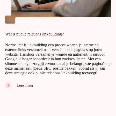
Wat is public relations linkbuilding?
Normaliter is linkbuilding een proces waarin je interne en
externe links verzamelt naar verschillende pagina’s op jouw
website. Hierdoor verzamel je waarde en autoriteit, waardoor
Google je hoger beoordeelt in hun zoekresultaten. Met een
slimme strategie zorg jij ervoor dat al je belangrijkste pagina’s op
deze manier een goede SEO-positie pakken, vooral als jij aan
deze strategie ook public relations linkbuilding toevoegt!
Met PR linkbuilding doe je in principe hetzelfde als met
Lees meer
reguliere
linkbuilding
, maar er is één groot verschil: jouw links
worden geplaatst op hoogwaardige nieuwswebsites in plaats van
een willekeurige website met domeinautoriteit. Dit betekent
automatisch ook dat je links worden verpakt in een persbericht,
waardoor jouw dienst of product als nieuwswaardig wordt
gepresenteerd. De lezers van het persbericht maken zo kennis