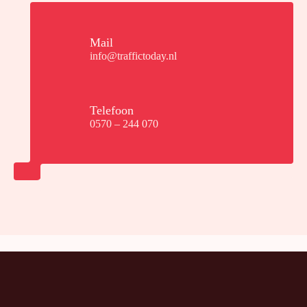
Mail
info@traffictoday.nl
Telefoon
0570 – 244 070