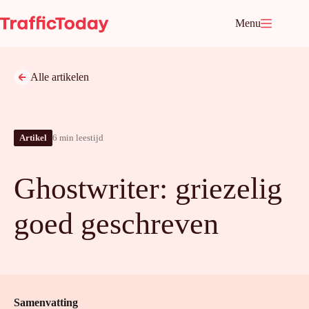
Ga
naar
Menu
de
inhoud
Alle artikelen
Artikel
6 min leestijd
Ghostwriter: griezelig
goed geschreven
Samenvatting