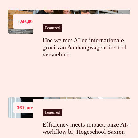
Conversiewaardegroei
+246,09%
in Frankrijk
Featured
Hoe we met AI de internationale
groei van Aanhangwagendirect.nl
versnelden
360 uur
tijdsbesparing op jaarbasis
Featured
Efficiency meets impact: onze AI-
workflow bij Hogeschool Saxion