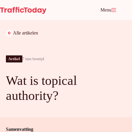
Ga
naar
Menu
de
inhoud
Alle artikelen
Artikel
7 min leestijd
Wat is topical
authority?
Samenvatting