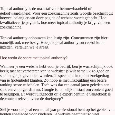
Topical authority is de maatstaf voor betrouwbaarheid of
geloofwaardigheid. Voor een zoekmachine zoals Google beschrijft dit
hoeveel belang er aan deze pagina of website wordt gehecht. Hoe
kwalitatiever je pagina’s, hoe meer topical authority je krijgt van een
zoekmachine.
Topical authority opbouwen kan lastig zijn. Concurrenten zijn hier
namelijk ook mee bezig. Hoe je topical authority succesvol kunt
inzetten, vertellen we je graag.
Hoe werkt de score met topical authority?
Wanneer je een website hebt voor je bedrijf, ben je waarschijnlijk ook
bezig met het verbeteren van je website: je wilt namelijk zo goed en
snel mogelijk gevonden worden. Je speelt dus in op het zoekgedrag
van je (potentiële) klanten. Zo hoop je met linkbuilding een betere
ranking score te behalen. Toch was dat een aantal jaren geleden een
stuk eenvoudiger dan nu, Google is namelijk in staat om content goed
te begrijpen. Er wordt uitgezocht of je expert bent in je vakgebied: is
de content relevant voor de doelgroep?
Stel je voor dat je al een aantal jaar professional bent op het gebied van
houten speelgoed voor kinderen. Je website heeft niet zo veel