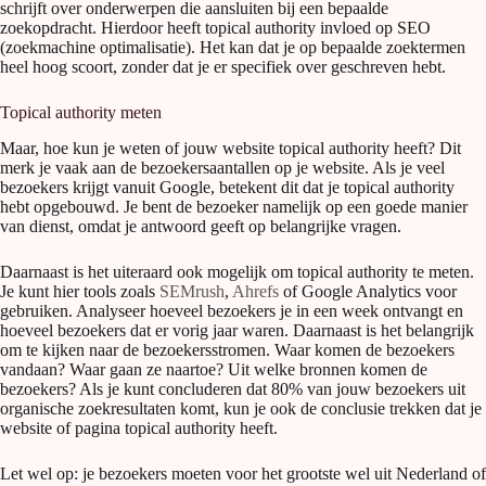
schrijft over onderwerpen die aansluiten bij een bepaalde
zoekopdracht. Hierdoor heeft topical authority invloed op SEO
(zoekmachine optimalisatie). Het kan dat je op bepaalde zoektermen
heel hoog scoort, zonder dat je er specifiek over geschreven hebt.
Topical authority meten
Maar, hoe kun je weten of jouw website topical authority heeft? Dit
merk je vaak aan de bezoekersaantallen op je website. Als je veel
bezoekers krijgt vanuit Google, betekent dit dat je topical authority
hebt opgebouwd. Je bent de bezoeker namelijk op een goede manier
van dienst, omdat je antwoord geeft op belangrijke vragen.
Daarnaast is het uiteraard ook mogelijk om topical authority te meten.
Je kunt hier tools zoals
SEMrush
,
Ahrefs
of Google Analytics voor
gebruiken. Analyseer hoeveel bezoekers je in een week ontvangt en
hoeveel bezoekers dat er vorig jaar waren. Daarnaast is het belangrijk
om te kijken naar de bezoekersstromen. Waar komen de bezoekers
vandaan? Waar gaan ze naartoe? Uit welke bronnen komen de
bezoekers? Als je kunt concluderen dat 80% van jouw bezoekers uit
organische zoekresultaten komt, kun je ook de conclusie trekken dat je
website of pagina topical authority heeft.
Let wel op: je bezoekers moeten voor het grootste wel uit Nederland of