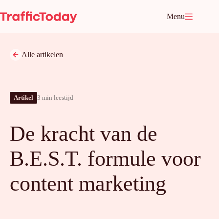
Ga
naar
Menu
de
inhoud
Alle artikelen
Artikel
3 min leestijd
De kracht van de
B.E.S.T. formule voor
content marketing