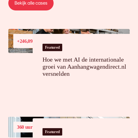
Bekijk alle cases
Conversiewaardegroei
+246,09%
in Frankrijk
Featured
Hoe we met AI de internationale
groei van Aanhangwagendirect.nl
versnelden
360 uur
tijdsbesparing op jaarbasis
Featured