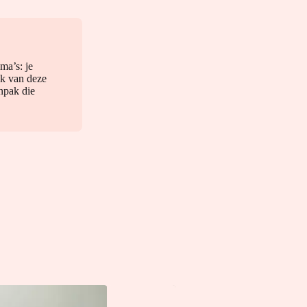
ma’s: je
elk van deze
npak die