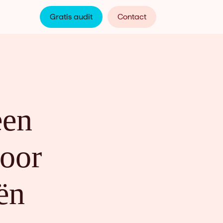
Gratis audit
Contact
een
voor
ën