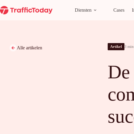
Ga
naar
Diensten
Cases
I
de
inhoud
Artikel
3 min 
Alle artikelen
De 
com
suc