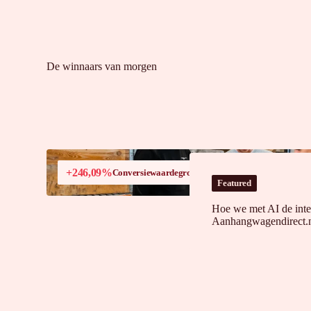
De winnaars van morgen
+246,09%
Conversiewaardegroei in Frankrijk
Featured
Hoe we met AI de inte
Aanhangwagendirect.n