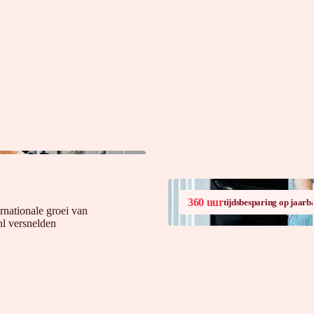
360 uur
tijdsbesparing op jaarba
rnationale groei van
l versnelden