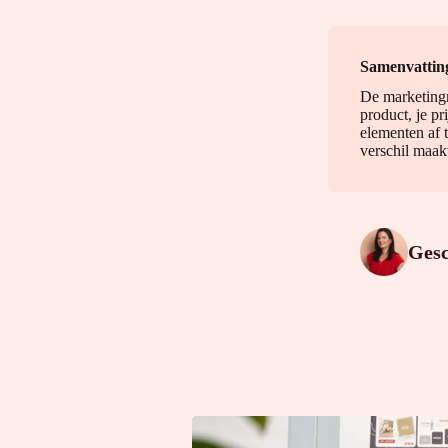
Samenvattin
De marketingm
product, je pr
elementen af 
verschil maak
Ges