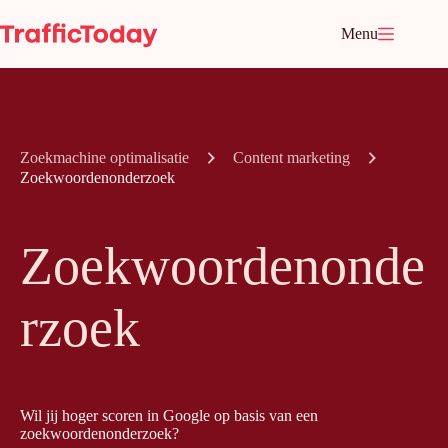
Ga
naar
Menu
de
inhoud
Zoekmachine optimalisatie
Content marketing
Zoekwoordenonderzoek
Zoekwoordenonde
rzoek
Wil jij hoger scoren in Google op basis van een
zoekwoordenonderzoek?