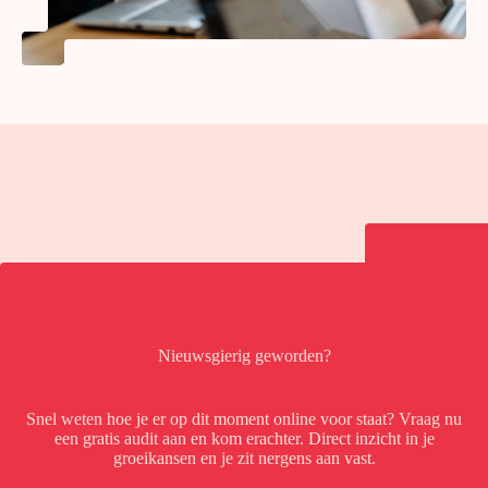
Nieuwsgierig geworden?
Snel weten hoe je er op dit moment online voor staat? Vraag nu
een gratis audit aan en kom erachter. Direct inzicht in je
groeikansen en je zit nergens aan vast.