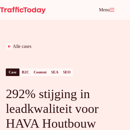
Ga
naar
Menu
de
inhoud
Alle cases
Case
B2C
Content
SEA
SEO
292% stijging in
leadkwaliteit voor
HAVA Houtbouw