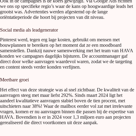
Ook in de campagnes is de koers gewijzigd. Via Google Ads richtten
we ons op specifieke regio’s waar de kans op hoogwaardige leads het
grootst was. Advertenties werden afgestemd op de lange
oriëntatieperiode die hoort bij projecten van dit niveau.
Social media als leadgenerator
Pinterest werd, tegen erg lage kosten, gebruikt om mensen met
bouwplannen te bereiken op het moment dat ze een moodboard
samenstellen. Dankzij nauwe samenwerking met het team van HAVA
konden we campagnes dagelijks bijsturen. De accountmanager gaf
direct door welke aanvragen waardevol waren, zodat we de targeting
en content steeds verder konden verfijnen.
Meetbare groei
Het effect van deze strategie was al snel zichtbaar. De kwaliteit van de
aanvragen steeg met maar liefst 292%. Sinds maart 2024 ligt het
aandeel kwalitatieve aanvragen stabiel boven de tien procent, met
uitschieters naar 38%! Waar de mailbox eerder vol zat met irrelevante
vragen, komen er nu aanvragen binnen die passen bij de expertise van
HAVA. Bovendien is er in 2024 voor 1,3 miljoen euro aan projecten
gerealiseerd die direct voortkomen uit deze aanpak.