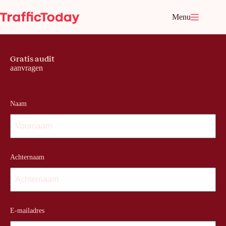
Ga
naar
Menu
de
inhoud
Gratis audit
aanvragen
Naam
Achternaam
E-mailadres