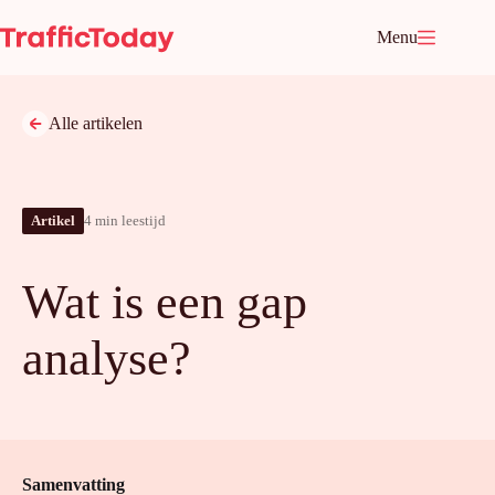
Ga
naar
Menu
de
inhoud
Alle artikelen
Artikel
4 min leestijd
Wat is een gap
analyse?
Samenvatting