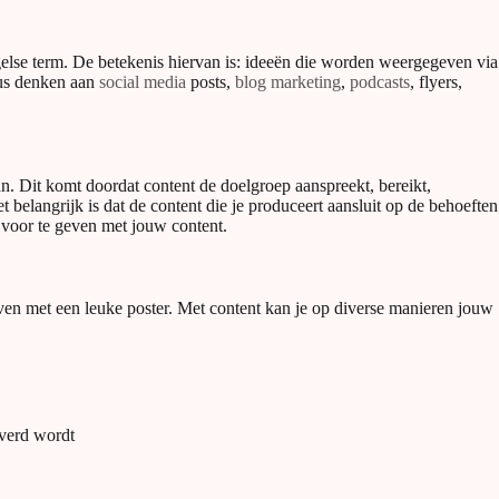
gelse term. De betekenis hiervan is: ideeën die worden weergegeven via
dus denken aan
social media
posts,
blog marketing
,
podcasts
, flyers,
an. Dit komt doordat content de doelgroep aanspreekt, bereikt,
et belangrijk is dat de content die je produceert aansluit op de behoeften
voor te geven met jouw content.
even met een leuke poster. Met content kan je op diverse manieren jouw
everd wordt