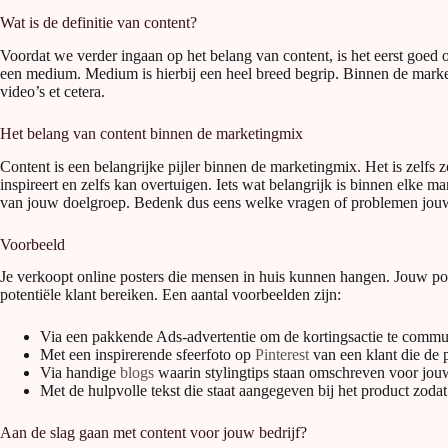
Wat is de definitie van content?
Voordat we verder ingaan op het belang van content, is het eerst goed
een medium. Medium is hierbij een heel breed begrip. Binnen de marke
video’s et cetera.
Het belang van content binnen de marketingmix
Content is een belangrijke pijler binnen de marketingmix. Het is zelfs
inspireert en zelfs kan overtuigen. Iets wat belangrijk is binnen elke m
van jouw doelgroep. Bedenk dus eens welke vragen of problemen jouw 
Voorbeeld
Je verkoopt online posters die mensen in huis kunnen hangen. Jouw pote
potentiële klant bereiken. Een aantal voorbeelden zijn:
Via een pakkende Ads-advertentie om de kortingsactie te comm
Met een inspirerende sfeerfoto op
Pinterest
van een klant die de 
Via handige
blogs
waarin stylingtips staan omschreven voor jouw
Met de hulpvolle tekst die staat aangegeven bij het product zoda
Aan de slag gaan met content voor jouw bedrijf?