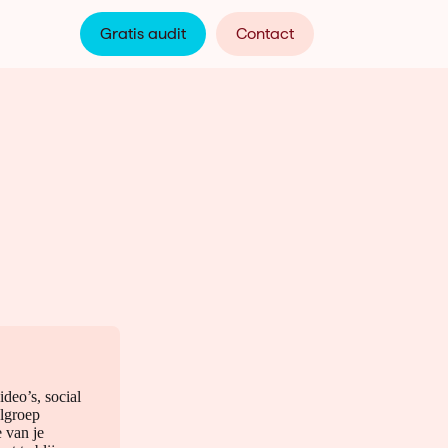
Gratis audit
Contact
ideo’s, social
elgroep
e van je