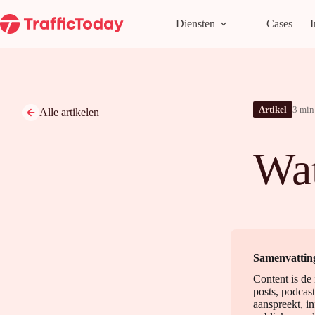
Ga
naar
Diensten
Cases
I
de
inhoud
Artikel
3 min 
Alle artikelen
Wat
Samenvattin
Content is de 
posts, podcast
aanspreekt, in