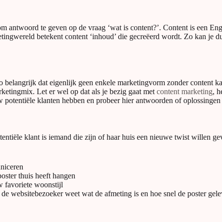
 om antwoord te geven op de vraag ‘wat is content?’. Content is een En
tingwereld betekent content ‘inhoud’ die gecreëerd wordt. Zo kan je 
 zo belangrijk dat eigenlijk geen enkele marketingvorm zonder content k
arketingmix. Let er wel op dat als je bezig gaat met
content marketing
, h
potentiële klanten hebben en probeer hier antwoorden of oplossingen 
ntiële klant is iemand die zijn of haar huis een nieuwe twist willen g
uniceren
poster thuis heeft hangen
 favoriete woonstijl
t de websitebezoeker weet wat de afmeting is en hoe snel de poster gel