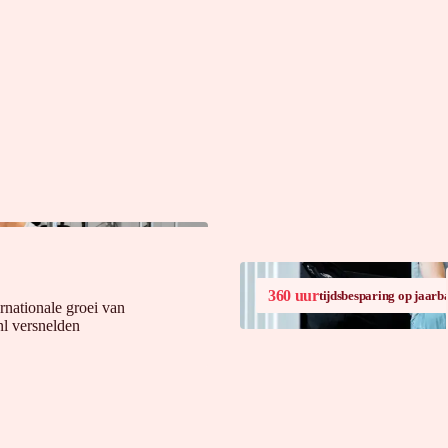
360 uur
tijdsbesparing op jaarba
rnationale groei van
l versnelden