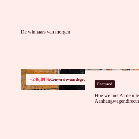
De winnaars van morgen
+246,09%
Conversiewaardegroei in Frankrijk
Featured
Hoe we met AI de inte
Aanhangwagendirect.n