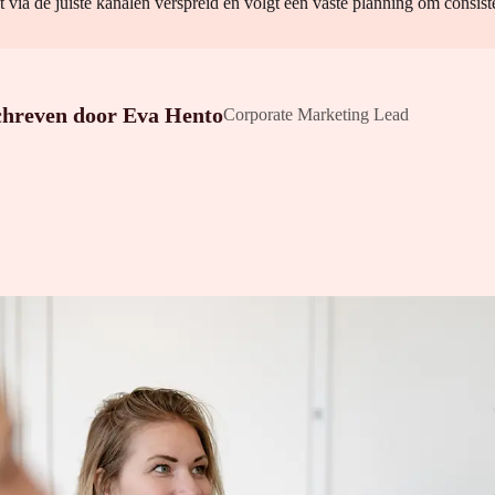
 via de juiste kanalen verspreid en volgt een vaste planning om consiste
chreven door
Eva Hento
Corporate Marketing Lead