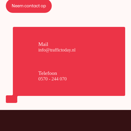
Neem contact op
Mail
info@traffictoday.nl
Telefoon
0570 - 244 070