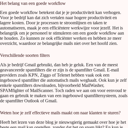
Het belang van een goede workflow
Een goede workflow betekent dat je je productiviteit kan verhogen.
Voor je bedrijf kan dat zich vertalen naar hogere productiviteit en
lagere kosten. Door je processen te stroomlijnen en taken te
automatiseren, maak je een efficiëntere werkwijze voor jezelf. Het is
belangrijk om je personeel te stimuleren om een goede workflow aan
te houden. Zo kunnen ze ook efficiënter werken en hebben ze meer
overzicht, waardoor ze belangrijke mails niet over het hoofd zien.
Verschillende soorten filters
Als je bedrijf Gmail gebruikt, dan heb je geluk. Een van de meest
geavanceerde spamfilters die er zijn is de spamfilter Gmail. E-mail
providers zoals KPN, Ziggo of Telenet hebben vaak ook een
ingebouwd spamfilter die automatisch mails weghaalt. Ook kun je zelf
enkele spamfilters downloaden, bijvoorbeeld MailWasher,
SPAMfighter of MailScanner. Toch raden we aan om voor eenvoud te
gaan en gebruik te maken van een ingebouwd spamfiltersysteem, zoals
de spamfilter Outlook of Gmail.
Weten hoe je zelf effectieve mails maakt om naar klanten te sturen?
Heeft het lezen van deze blog je nieuwsgierig gemaakt over hoe je het
beste een mail kan opstellen, zonder dat het op spam lijkt? En kun je