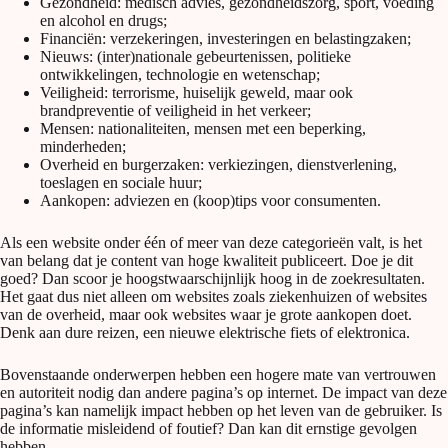
Gezondheid: medisch advies, gezondheidszorg, sport, voeding
en alcohol en drugs;
Financiën: verzekeringen, investeringen en belastingzaken;
Nieuws: (inter)nationale gebeurtenissen, politieke
ontwikkelingen, technologie en wetenschap;
Veiligheid: terrorisme, huiselijk geweld, maar ook
brandpreventie of veiligheid in het verkeer;
Mensen: nationaliteiten, mensen met een beperking,
minderheden;
Overheid en burgerzaken: verkiezingen, dienstverlening,
toeslagen en sociale huur;
Aankopen: adviezen en (koop)tips voor consumenten.
Als een website onder één of meer van deze categorieën valt, is het
van belang dat je content van hoge kwaliteit publiceert. Doe je dit
goed? Dan scoor je hoogstwaarschijnlijk hoog in de zoekresultaten.
Het gaat dus niet alleen om websites zoals ziekenhuizen of websites
van de overheid, maar ook websites waar je grote aankopen doet.
Denk aan dure reizen, een nieuwe elektrische fiets of elektronica.
Bovenstaande onderwerpen hebben een hogere mate van vertrouwen
en autoriteit nodig dan andere pagina’s op internet. De impact van deze
pagina’s kan namelijk impact hebben op het leven van de gebruiker. Is
de informatie misleidend of foutief? Dan kan dit ernstige gevolgen
hebben.