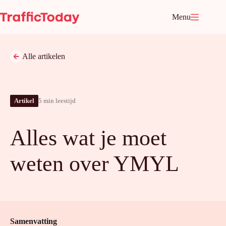
Ga
naar
Menu
de
inhoud
Alle artikelen
Artikel
5 min leestijd
Alles wat je moet
weten over YMYL
Samenvatting