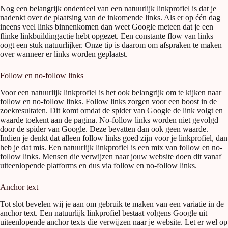
Nog een belangrijk onderdeel van een natuurlijk linkprofiel is dat je
nadenkt over de plaatsing van de inkomende links. Als er op één dag
ineens veel links binnenkomen dan weet Google meteen dat je een
flinke linkbuildingactie hebt opgezet. Een constante flow van links
oogt een stuk natuurlijker. Onze tip is daarom om afspraken te maken
over wanneer er links worden geplaatst.
Follow en no-follow links
Voor een natuurlijk linkprofiel is het ook belangrijk om te kijken naar
follow en no-follow links. Follow links zorgen voor een boost in de
zoekresultaten. Dit komt omdat de spider van Google de link volgt en
waarde toekent aan de pagina. No-follow links worden niet gevolgd
door de spider van Google. Deze bevatten dan ook geen waarde.
Indien je denkt dat alleen follow links goed zijn voor je linkprofiel, dan
heb je dat mis. Een natuurlijk linkprofiel is een mix van follow en no-
follow links. Mensen die verwijzen naar jouw website doen dit vanaf
uiteenlopende platforms en dus via follow en no-follow links.
Anchor text
Tot slot bevelen wij je aan om gebruik te maken van een variatie in de
anchor text. Een natuurlijk linkprofiel bestaat volgens Google uit
uiteenlopende anchor texts die verwijzen naar je website. Let er wel op