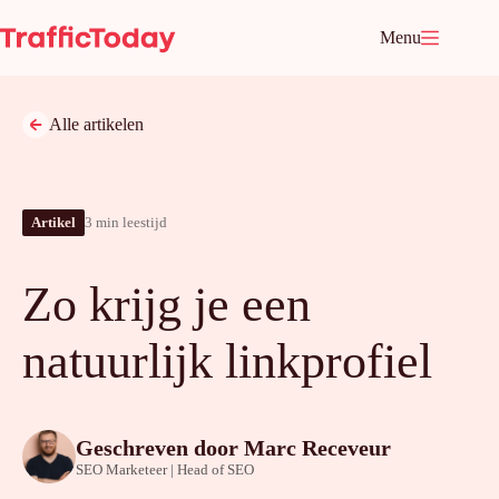
Ga
naar
Menu
de
inhoud
Alle artikelen
Artikel
3 min leestijd
Zo krijg je een
natuurlijk linkprofiel
Geschreven door
Marc Receveur
SEO Marketeer | Head of SEO