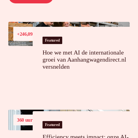
Conversiewaardegroei
+246,09%
in Frankrijk
Featured
Hoe we met AI de internationale
groei van Aanhangwagendirect.nl
versnelden
360 uur
tijdsbesparing op jaarbasis
Featured
Efficiency meets impact: onze AI-