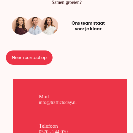
Samen groeien?
Ons team staat
voor je klaar
Neem contact op
Mail
info@traffictoday.nl
Telefoon
0570 - 244 070