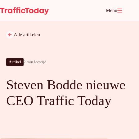
Ga
naar
Menu
de
inhoud
Alle artikelen
Artikel
2 min leestijd
Steven Bodde nieuwe
CEO Traffic Today