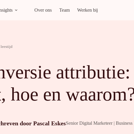
nsights
Over ons
Team
Werken bij
leestijd
versie attributie:
, hoe en waarom
chreven door
Pascal Eskes
Senior Digital Marketeer | Business