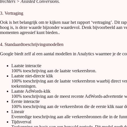
trechters > Assisted Conversions.
3. Vertraging
Ook is het belangrijk om te kijken naar het rapport ‘vertraging’. Dit ra
hoog is, is deze waarde bijzonder waardevol. Denk bijvoorbeeld aan v
momenten agressief kunt bieden..
4. Standaardtoeschrijvingsmodellen
Google biedt zelf al een aantal modellen in Analytics waarmee je de co
Laatste interactie
100% toeschrijving aan de laatste verkeersbron.
Laatste niet-directe klik
100% toeschrijving aan de laatste verkeersbron waarbij direct v
toekenningen.
Laatste AdWords-klik
100% toeschrijving aan de meest recente AdWords-advertentie wa
Eerste interactie
100% toeschrijving aan de verkeersbron die de eerste klik naar de
Lineair
Evenredige toeschrijving aan alle verkeersbronnen die in de funn
Tijdsverval
Toekenning op basis van een bepaald periode. Dit model geeft de