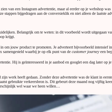
t zien van een Instagram advertentie, maar al eerder op je webshop was
stappen bijgedragen aan de conversieklik en niet alleen de laatste adv
elijken. Belangrijk om te weten: in dit voorbeeld wordt uitgegaan van h
p krijgt.
en in om jouw product te promoten. Je adverteert bijvoorbeeld intensie
ix samengesteld waarbij je op elk punt van de
customer journey
een bepa
tentie. Hij is geïnteresseerd in je aanbod en googlet een dag later op
d zijn werk heeft gedaan. Zonder deze advertentie was de klant in eers
tst gebruikte verkeersbron is. Dit gebeurt deze maand nog vijftig keer
aarschijnlijk wel waar we heen willen…