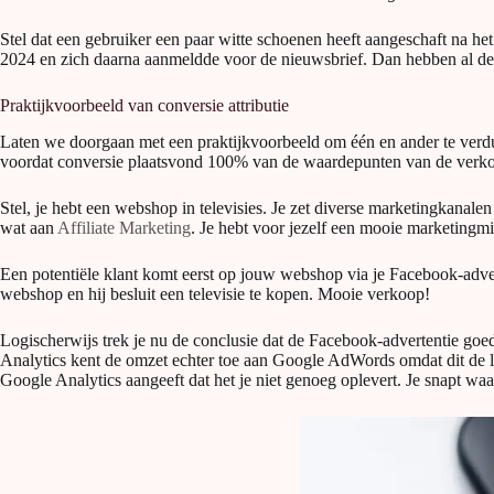
Stel dat een gebruiker een paar witte schoenen heeft aangeschaft na he
2024 en zich daarna aanmeldde voor de nieuwsbrief. Dan hebben al deze 
Praktijkvoorbeeld van conversie attributie
Laten we doorgaan met een praktijkvoorbeeld om één en ander te verduid
voordat conversie plaatsvond 100% van de waardepunten van de verkoo
Stel, je hebt een webshop in televisies. Je zet diverse marketingkanal
wat aan
Affiliate Marketing
. Je hebt voor jezelf een mooie marketingm
Een potentiële klant komt eerst op jouw webshop via je Facebook-adver
webshop en hij besluit een televisie te kopen. Mooie verkoop!
Logischerwijs trek je nu de conclusie dat de Facebook-advertentie goe
Analytics kent de omzet echter toe aan Google AdWords omdat dit de laa
Google Analytics aangeeft dat het je niet genoeg oplevert. Je snapt w