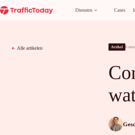
Ga
naar
Diensten
Cases
I
de
inhoud
Artikel
6 min 
Alle artikelen
Con
wat
Ges