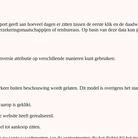
pport geeft aan hoeveel dagen er zitten tussen de eerste klik en de daad
erzekeringsmaatschappijen of reisbureaus. Op basis van deze data kun
nversie attributie op verschillende manieren kunt gebruiken:
erkeer buiten beschouwing wordt gelaten. Dit model is overigens het st
arop is geklikt.
 website heeft gerealiseerd.
el tot aankoop zitten.
 zwaarste waardepunten aan de contactpunten die het dichtst bij het m