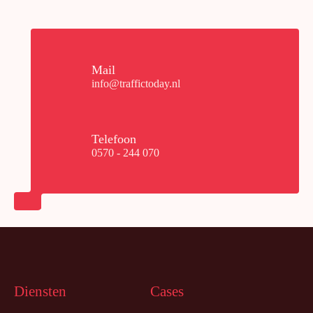
Mail
info@traffictoday.nl
Telefoon
0570 - 244 070
Diensten
Cases