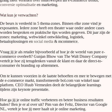
graag meer vertellen over onderwerpen als e-commerce trends,
conversie optimalisatie
en marketing.
Wat kun je verwachten?
De beurs is verdeeld in 5 thema-zones. Binnen elke zone vind je
exposanten. Iedere zone heeft een theater waar onder andere cases
worden besproken en praktische tips worden gegeven. Dit jaar zijn de
zones: marketing, webwinkel ontwikkeling, logistiek,
betaaloplossingen en
social media
& mcommerce.
Vraag jij je als retailer bijvoorbeeld af hoe je de wereld van pure e-
commerce overleeft? Gunjan Bhow van The Walt Disney Company
vertelt je hoe zij terugdenken vanuit de klant en daar de direct-to-
consumer én branding op afstemmen.
Om te kunnen voorzien in de laatste behoeften en mee te bewegen met
de e-commerce markt, transformeerde bol.com van winkel naar
platform. CEO Huub Vermeulen deelt de belangrijkste learnings
tijdens zijn keynote presentatie.
Hoe ga jij je online traffic verbeteren en betere business resultaten
halen? Ben je er al over uit? Pim van der Feltz, Director van Google
NL, vertelt je hoe jij meer haalt uit je online marketing.