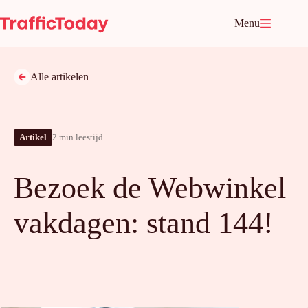
Ga
naar
Menu
de
inhoud
Alle artikelen
Artikel
2 min leestijd
Bezoek de Webwinkel
vakdagen: stand 144!