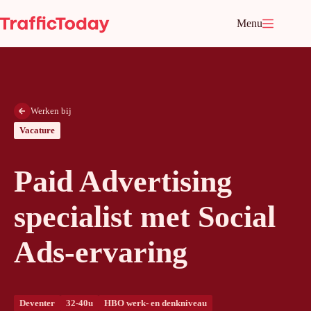
Ga
naar
Menu
de
inhoud
Werken bij
Vacature
Paid Advertising
specialist met Social
Ads-ervaring
Deventer
32-40u
HBO werk- en denkniveau