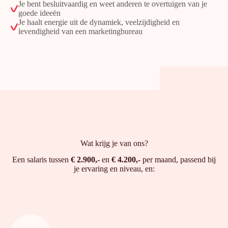
Je bent besluitvaardig en weet anderen te overtuigen van je
goede ideeën
Je haalt energie uit de dynamiek, veelzijdigheid en
levendigheid van een marketingbureau
Wat krijg je van ons?
Een salaris tussen
€ 2.900,-
en
€ 4.200,-
per maand, passend bij
je ervaring en niveau, en: