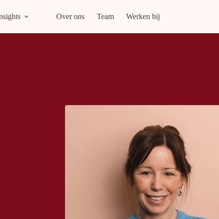
nsights
Over ons
Team
Werken bij