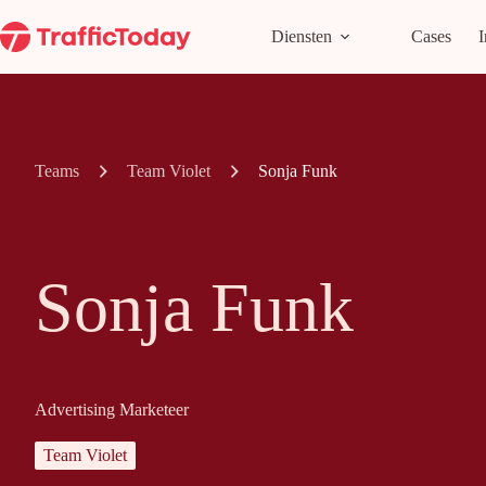
Ga
naar
Diensten
Cases
I
de
inhoud
Teams
Team Violet
Sonja Funk
Sonja Funk
Advertising Marketeer
Team Violet