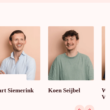
art Siemerink
Koen Seijbel
Wi
Vo