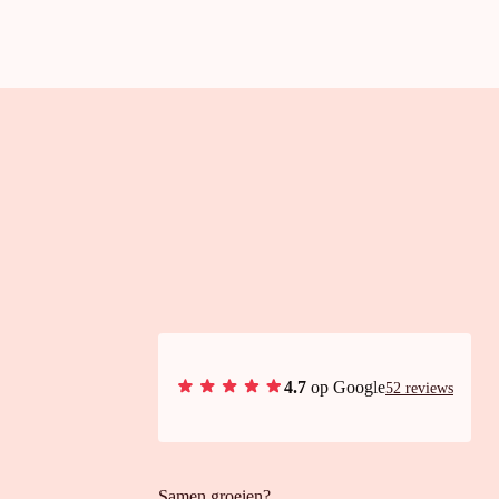
4.7
op Google
52 reviews
Samen groeien?