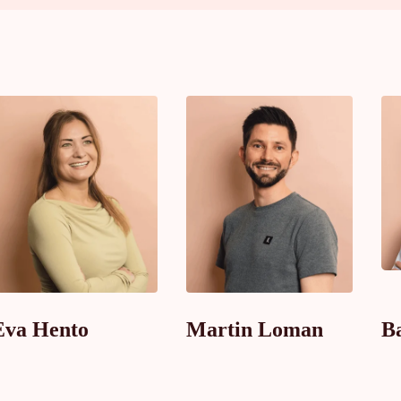
Eva Hento
Martin Loman
B