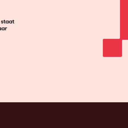
staat
aar