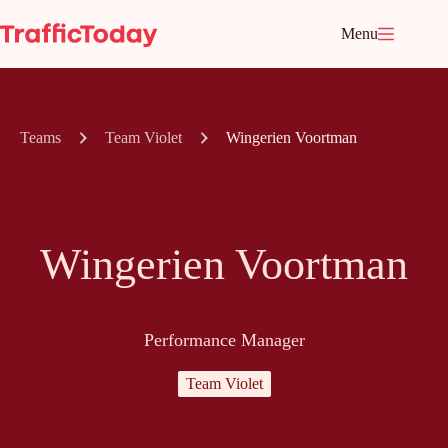
Ga
naar
Menu
de
inhoud
Teams
Team Violet
Wingerien Voortman
Wingerien Voortman
Performance Manager
Team Violet