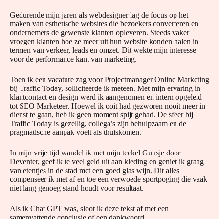
Gedurende mijn jaren als webdesigner lag de focus op het
maken van esthetische websites die bezoekers converteren en
ondernemers de gewenste klanten opleveren. Steeds vaker
vroegen klanten hoe ze meer uit hun website konden halen in
termen van verkeer, leads en omzet. Dit wekte mijn interesse
voor de performance kant van marketing.
Toen ik een vacature zag voor Projectmanager Online Marketing
bij Traffic Today, solliciteerde ik meteen. Met mijn ervaring in
klantcontact en design werd ik aangenomen en intern opgeleid
tot SEO Marketeer. Hoewel ik ooit had gezworen nooit meer in
dienst te gaan, heb ik geen moment spijt gehad. De sfeer bij
Traffic Today is gezellig, collega’s zijn behulpzaam en de
pragmatische aanpak voelt als thuiskomen.
In mijn vrije tijd wandel ik met mijn teckel Guusje door
Deventer, geef ik te veel geld uit aan kleding en geniet ik graag
van etentjes in de stad met een goed glas wijn. Dit alles
compenseer ik met af en toe een verwoede sportpoging die vaak
niet lang genoeg stand houdt voor resultaat.
Als ik Chat GPT was, sloot ik deze tekst af met een
samenvattende conclusie of een dankwoord.