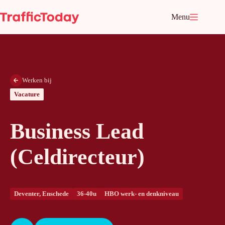
Ga
naar
Menu
de
inhoud
Werken bij
Vacature
Business Lead
(Celdirecteur)
Deventer, Enschede
36-40u
HBO werk- en denkniveau