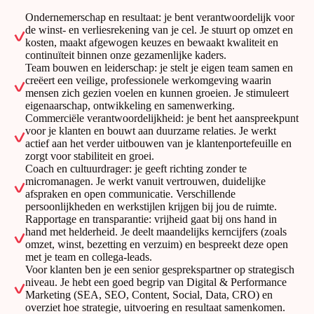
Ondernemerschap en resultaat: je bent verantwoordelijk voor
de winst- en verliesrekening van je cel. Je stuurt op omzet en
kosten, maakt afgewogen keuzes en bewaakt kwaliteit en
continuïteit binnen onze gezamenlijke kaders.
Team bouwen en leiderschap: je stelt je eigen team samen en
creëert een veilige, professionele werkomgeving waarin
mensen zich gezien voelen en kunnen groeien. Je stimuleert
eigenaarschap, ontwikkeling en samenwerking.
Commerciële verantwoordelijkheid: je bent het aanspreekpunt
voor je klanten en bouwt aan duurzame relaties. Je werkt
actief aan het verder uitbouwen van je klantenportefeuille en
zorgt voor stabiliteit en groei.
Coach en cultuurdrager: je geeft richting zonder te
micromanagen. Je werkt vanuit vertrouwen, duidelijke
afspraken en open communicatie. Verschillende
persoonlijkheden en werkstijlen krijgen bij jou de ruimte.
Rapportage en transparantie: vrijheid gaat bij ons hand in
hand met helderheid. Je deelt maandelijks kerncijfers (zoals
omzet, winst, bezetting en verzuim) en bespreekt deze open
met je team en collega-leads.
Voor klanten ben je een senior gesprekspartner op strategisch
niveau. Je hebt een goed begrip van Digital & Performance
Marketing (SEA, SEO, Content, Social, Data, CRO) en
overziet hoe strategie, uitvoering en resultaat samenkomen.