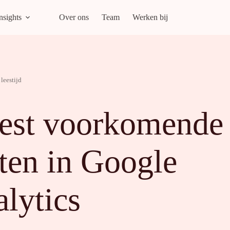
nsights
Over ons
Team
Werken bij
leestijd
est voorkomende
ten in Google
lytics