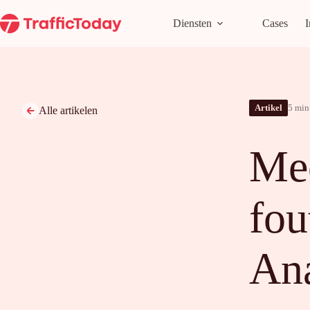
Ga
naar
Diensten
Cases
I
de
inhoud
Artikel
5 min 
Alle artikelen
Me
fou
Ana