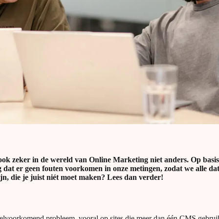
 ook zeker in de wereld van Online Marketing niet anders. Op basi
ng dat er geen fouten voorkomen in onze metingen, zodat we alle d
n, die je juist niét moet maken? Lees dan verder!
n veelvoorkomend probleem, vooral op sites die meer dan één CMS gebrui