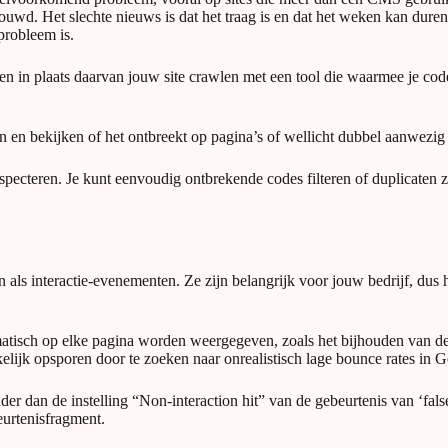
ouwd. Het slechte nieuws is dat het traag is en dat het weken kan dur
probleem is.
n in plaats daarvan jouw site crawlen met een tool die waarmee je cod
n en bekijken of het ontbreekt op pagina’s of wellicht dubbel aanwezig 
nspecteren. Je kunt eenvoudig ontbrekende codes filteren of duplicaten 
 als interactie-evenementen. Ze zijn belangrijk voor jouw bedrijf, dus h
atisch op elke pagina worden weergegeven, zoals het bijhouden van de s
elijk opsporen door te zoeken naar onrealistisch lage bounce rates in G
nder dan de instelling “Non-interaction hit” van de gebeurtenis van ‘fa
eurtenisfragment.