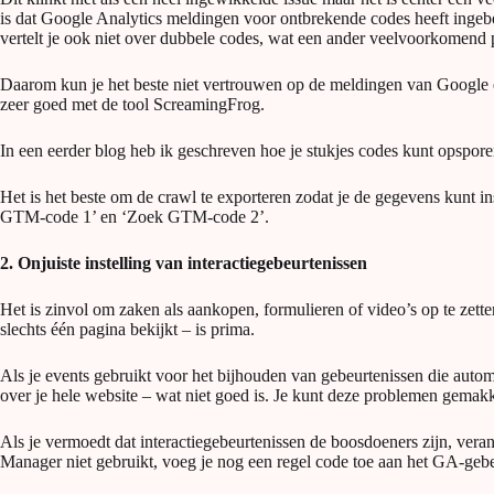
is dat Google Analytics meldingen voor ontbrekende codes heeft ingeb
vertelt je ook niet over dubbele codes, wat een ander veelvoorkomend 
Daarom kun je het beste niet vertrouwen op de meldingen van Google e
zeer goed met de tool ScreamingFrog.
In een eerder blog heb ik geschreven hoe je stukjes codes kunt opspore
Het is het beste om de crawl te exporteren zodat je de gegevens kunt i
GTM-code 1’ en ‘Zoek GTM-code 2’.
2. Onjuiste instelling van interactiegebeurtenissen
Het is zinvol om zaken als aankopen, formulieren of video’s op te zetten
slechts één pagina bekijkt – is prima.
Als je events gebruikt voor het bijhouden van gebeurtenissen die autom
over je hele website – wat niet goed is. Je kunt deze problemen gemakk
Als je vermoedt dat interactiegebeurtenissen de boosdoeners zijn, vera
Manager niet gebruikt, voeg je nog een regel code toe aan het GA-geb