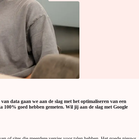
s van data gaan we aan de slag met het optimaliseren van een
ata 100% goed hebben gemeten. Wil jij aan de slag met Google
ken of sites die meerdere versies voor talen hebben. Het goede nieuws