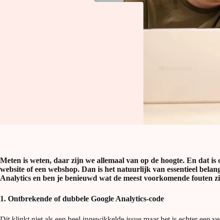
Meten is weten, daar zijn we allemaal van op de hoogte. En dat is
website of een webshop. Dan is het natuurlijk van essentieel bela
Analytics en ben je benieuwd wat de meest voorkomende fouten zij
1. Ontbrekende of dubbele Google Analytics-code
Dit klinkt niet als een heel ingewikkelde issue maar het is echter ee