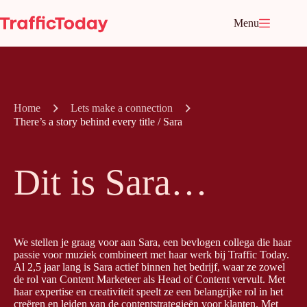
Ga
naar
Menu
de
inhoud
Home
Lets make a connection
There’s a story behind every title / Sara
Dit is Sara…
We stellen je graag voor aan Sara, een bevlogen collega die haar
passie voor muziek combineert met haar werk bij Traffic Today.
Al 2,5 jaar lang is Sara actief binnen het bedrijf, waar ze zowel
de rol van Content Marketeer als Head of Content vervult. Met
haar expertise en creativiteit speelt ze een belangrijke rol in het
creëren en leiden van de contentstrategieën voor klanten. Met