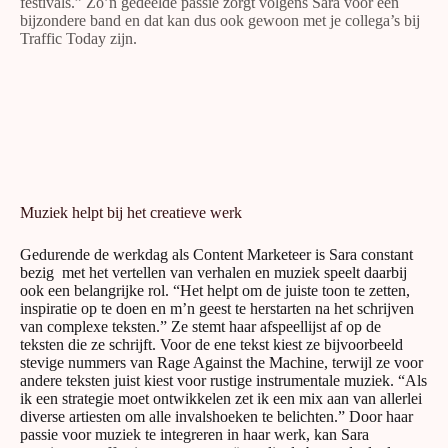
festivals.” Zo’n gedeelde passie zorgt volgens Sara voor een
bijzondere band en dat kan dus ook gewoon met je collega’s bij
Traffic Today zijn.
Muziek helpt bij het creatieve werk
Gedurende de werkdag als Content Marketeer is Sara constant
bezig met het vertellen van verhalen en muziek speelt daarbij
ook een belangrijke rol. “Het helpt om de juiste toon te zetten,
inspiratie op te doen en m’n geest te herstarten na het schrijven
van complexe teksten.” Ze stemt haar afspeellijst af op de
teksten die ze schrijft. Voor de ene tekst kiest ze bijvoorbeeld
stevige nummers van Rage Against the Machine, terwijl ze voor
andere teksten juist kiest voor rustige instrumentale muziek. “Als
ik een strategie moet ontwikkelen zet ik een mix aan van allerlei
diverse artiesten om alle invalshoeken te belichten.” Door haar
passie voor muziek te integreren in haar werk, kan Sara