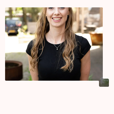
“Iedereen heeft mooie verhalen en bijzondere herinneringen bij
muziek, dat vind ik echt geweldig.” Sara vindt het fascinerend
dat je deze ervaringen met anderen kunt delen en kunt
ontdekken dat je een compleet andere beleving hebt van
hetzelfde nummer. Ze waardeert het idee dat smaak subjectief is
en dat iedereen zijn eigen voorkeuren heeft.