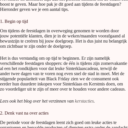
boost te geven. Maar hoe pak je dit goed aan tijdens de feestdagen?
Hieronder geven we je een aantal tips.
1. Begin op tijd
Om tijdens de feestdagen in overweging genomen te worden door
jouw potentiële klanten, dien je in de weken/maanden voorafgaand al
bewustzijn te creëren bij jouw doelgroep. Het is dus juist nu belangrijk
om zichtbaar te zijn onder de doelgroep.
Het is dus verstandig om op tijd te beginnen. Er zijn namelijk
verschillende feestdagen shoppers: de één is tijdens zijn zomervakantie
al een het rondkijken voor dat leuke Sinterklaascadeau, terwijl de
ander twee dagen van te voren nog even snel de stad in moet. Met de
stijgende populariteit van Black Friday zien we de consument ook
eerder hun duurdere inkopen voor Sinterklaas en Kerstmis doen, om
zo voordeliger uit te zijn of meer over te houden voor andere cadeaus.
Lees ook het blog over het verzinnen van
kerstacties
.
2. Denk vast na over acties
De periode voor de feestdagen leent zich goed om leuke acties te
organiseren en bepaalde producten of diensten extra onder de aandacht