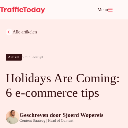
Ga
naar
Menu
de
inhoud
Alle artikelen
Artikel
5 min leestijd
Holidays Are Coming:
6 e-commerce tips
Geschreven door
Sjoerd Wopereis
Content Strateeg | Head of Content