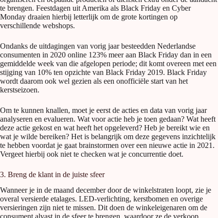
te brengen. Feestdagen uit Amerika als Black Friday en Cyber
Monday draaien hierbij letterlijk om de grote kortingen op
verschillende webshops.
Ondanks de uitdagingen van vorig jaar besteedden Nederlandse
consumenten in 2020 online 123% meer aan Black Friday dan in een
gemiddelde week van die afgelopen periode; dit komt overeen met een
stijging van 10% ten opzichte van Black Friday 2019. Black Friday
wordt daarom ook wel gezien als een onofficiële start van het
kerstseizoen.
Om te kunnen knallen, moet je eerst de acties en data van vorig jaar
analyseren en evalueren. Wat voor actie heb je toen gedaan? Wat heeft
deze actie gekost en wat heeft het opgeleverd? Heb je bereikt wie en
wat je wilde bereiken? Het is belangrijk om deze gegevens inzichtelijk
te hebben voordat je gaat brainstormen over een nieuwe actie in 2021.
Vergeet hierbij ook niet te checken wat je concurrentie doet.
3. Breng de klant in de juiste sfeer
Wanneer je in de maand december door de winkelstraten loopt, zie je
overal versierde etalages. LED-verlichting, kerstbomen en overige
versieringen zijn niet te missen. Dit doen de winkeleigenaren om de
consument alvast in de sfeer te brengen, waardoor ze de verkoop