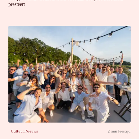
presteert
Cultuur
,
Nieuws
2 min leestijd