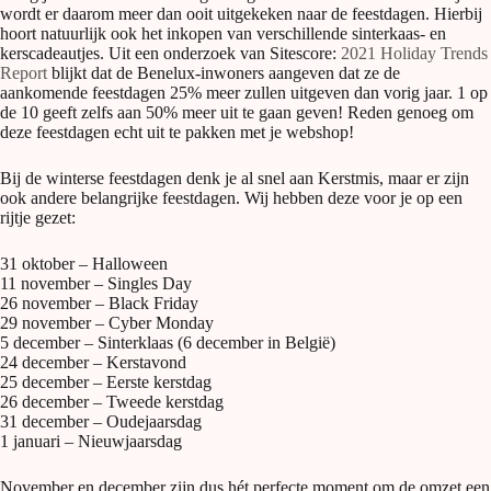
wordt er daarom meer dan ooit uitgekeken naar de feestdagen. Hierbij
hoort natuurlijk ook het inkopen van verschillende sinterkaas- en
kerscadeautjes. Uit een onderzoek van Sitescore:
2021 Holiday Trends
Report
blijkt dat de Benelux-inwoners aangeven dat ze de
aankomende feestdagen 25% meer zullen uitgeven dan vorig jaar. 1 op
de 10 geeft zelfs aan 50% meer uit te gaan geven! Reden genoeg om
deze feestdagen echt uit te pakken met je webshop!
Bij de winterse feestdagen denk je al snel aan Kerstmis, maar er zijn
ook andere belangrijke feestdagen. Wij hebben deze voor je op een
rijtje gezet:
31 oktober – Halloween
11 november – Singles Day
26 november – Black Friday
29 november – Cyber Monday
5 december – Sinterklaas (6 december in België)
24 december – Kerstavond
25 december – Eerste kerstdag
26 december – Tweede kerstdag
31 december – Oudejaarsdag
1 januari – Nieuwjaarsdag
November en december zijn dus hét perfecte moment om de omzet een