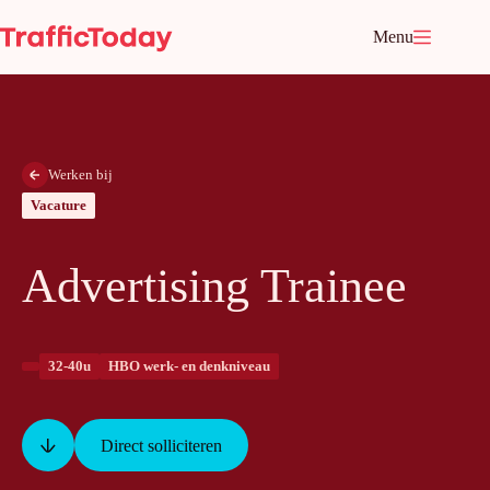
Ga
naar
Menu
de
inhoud
Werken bij
Vacature
Advertising Trainee
32-40u
HBO werk- en denkniveau
Direct solliciteren