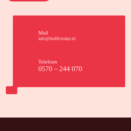
Mail
info@traffictoday.nl
Telefoon
0570 – 244 070