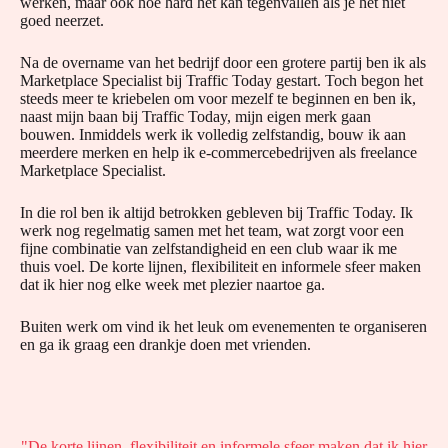
werken, maar ook hoe hard het kan tegenvallen als je het niet
goed neerzet.
Na de overname van het bedrijf door een grotere partij ben ik als
Marketplace Specialist bij Traffic Today gestart. Toch begon het
steeds meer te kriebelen om voor mezelf te beginnen en ben ik,
naast mijn baan bij Traffic Today, mijn eigen merk gaan
bouwen. Inmiddels werk ik volledig zelfstandig, bouw ik aan
meerdere merken en help ik e-commercebedrijven als freelance
Marketplace Specialist.
In die rol ben ik altijd betrokken gebleven bij Traffic Today. Ik
werk nog regelmatig samen met het team, wat zorgt voor een
fijne combinatie van zelfstandigheid en een club waar ik me
thuis voel. De korte lijnen, flexibiliteit en informele sfeer maken
dat ik hier nog elke week met plezier naartoe ga.
Buiten werk om vind ik het leuk om evenementen te organiseren
en ga ik graag een drankje doen met vrienden.
"De korte lijnen, flexibiliteit en informele sfeer maken dat ik hier