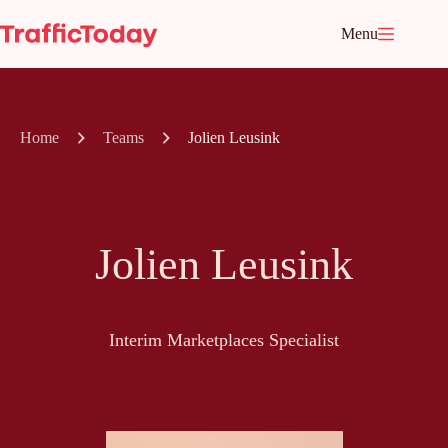
Ga
naar
Menu
de
inhoud
Home
Teams
Jolien Leusink
Jolien Leusink
Interim Marketplaces Specialist