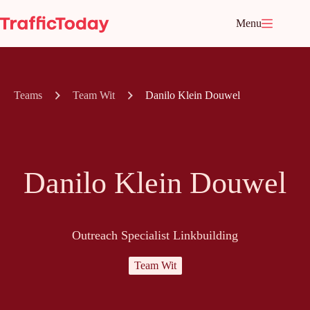
Ga
naar
Menu
de
inhoud
Teams
Team Wit
Danilo Klein Douwel
Danilo Klein Douwel
Outreach Specialist Linkbuilding
Team Wit