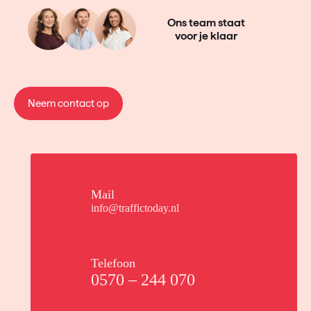
Ons team staat
voor je klaar
Neem contact op
Mail
info@traffictoday.nl
Telefoon
0570 – 244 070