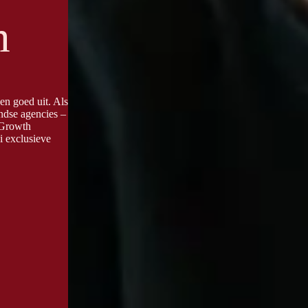
m
en goed uit. Als
ndse agencies –
 Growth
i exclusieve