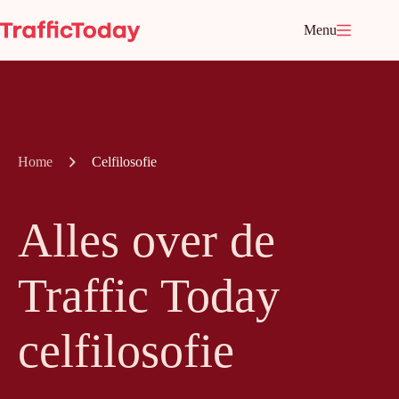
Ga
naar
Menu
de
inhoud
Home
Celfilosofie
Alles over de
Traffic Today
celfilosofie