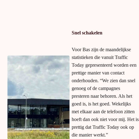
had toen al een groot bereik opgebouwd en de AdWords campagnes,
opgezet in eigen beheer, liepen goed. De opdracht aan Traffic Today
was om dat vooral zo te houden én om uiteraard te zorgen voor nog
meer groei. “En dat is gelukkig het geval,” vertelt Bas Bouwhuis,
marketeer van het familiebedrijf.
Snel schakelen
Door te kijken naar de opgebouwde data van de voorgaande jaren
en het bestaande
AdWords
account heeft Traffic Today de
campagnes verder aangescherpt en uitgebreid. “Traffic Today is
Voor Bas zijn de maandelijkse
natuurlijk een bedrijf dat vooral naar statistieken kijkt en op basis
daarvan handelingen verricht. Wij bij Bouwhuis hebben een bepaald
statistieken die vanuit Traffic
onderbuikgevoel bij sommige zoekwoorden. Het is wel prettig dat er
Today gepresenteerd worden een
dan iemand zwart/wit naar de cijfers kijkt. Andersom zorgen wij er
met onze input voor dat er campagnes komen op zoekwoorden waar
prettige manier van contact
Traffic Today in eerste instantie nooit aan zou denken.”
onderhouden. “We zien dan snel
genoeg of de campagnes
presteren naar behoren. Als het
goed is, is het goed. Wekelijks
met elkaar aan de telefoon zitten
hoeft dan ook niet voor mij. Het is
prettig dat Traffic Today ook op
die manier werkt.”