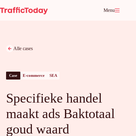
Ga
naar
Menu
de
inhoud
Alle cases
Case
E-commerce
SEA
Specifieke handel
maakt ads Baktotaal
goud waard