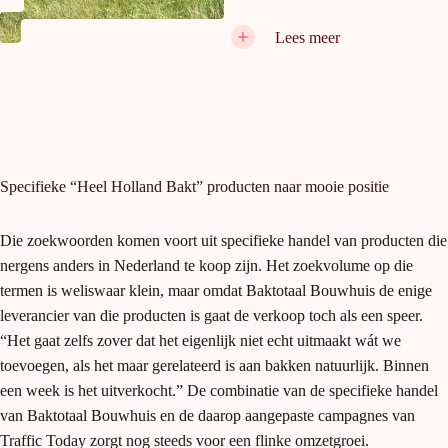
Mocht er toch wat aan de hand
Lees meer
zijn, dan is het contact met zijn
projectleider Sander Hoetink snel
gelegd. De lijnen zijn namelijk
kort en de communicatie is
toegankelijk. Ook voor het
bespreken van nieuwe kansen
weet Bas dat hij bij Traffic Today
terecht kan. “We weten dat we op
Specifieke “Heel Holland Bakt” producten naar mooie positie
dit moment nog veel meer uit
onze social media kanalen zouden
kunnen halen en hebben daar ook
Die zoekwoorden komen voort uit specifieke handel van producten die
met Sander over gesproken. Toch
nergens anders in Nederland te koop zijn. Het zoekvolume op die
hebben we voor nu gekozen om
de
social media marketing
nog
termen is weliswaar klein, maar omdat Baktotaal Bouwhuis de enige
niet uit te besteden. Simpelweg
leverancier van die producten is gaat de verkoop toch als een speer.
doordat we te weinig tijd hebben
om ons hierin te verdiepen en je
“Het gaat zelfs zover dat het eigenlijk niet echt uitmaakt wát we
wilt toch zelf goede input
toevoegen, als het maar gerelateerd is aan bakken natuurlijk. Binnen
aanleveren.”
een week is het uitverkocht.” De combinatie van de specifieke handel
van Baktotaal Bouwhuis en de daarop aangepaste campagnes van
Door de immense drukte bij
Baktotaal Bouwhuis is er op dit
Traffic Today zorgt nog steeds voor een flinke omzetgroei.