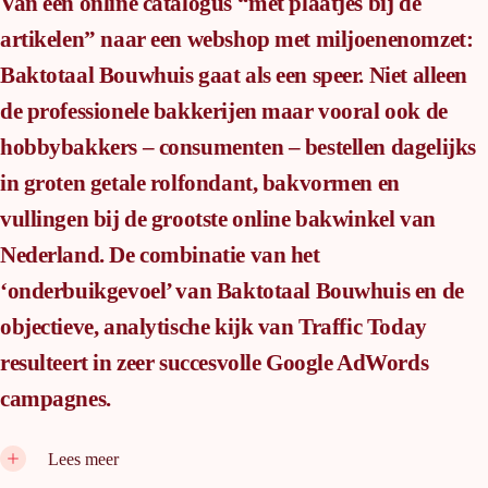
Van een online catalogus “met plaatjes bij de
artikelen” naar een webshop met miljoenenomzet:
Baktotaal Bouwhuis gaat als een speer. Niet alleen
de professionele bakkerijen maar vooral ook de
hobbybakkers – consumenten – bestellen dagelijks
in groten getale rolfondant, bakvormen en
vullingen bij de grootste online bakwinkel van
Nederland. De combinatie van het
‘onderbuikgevoel’ van Baktotaal Bouwhuis en de
objectieve, analytische kijk van Traffic Today
resulteert in zeer succesvolle Google AdWords
campagnes.
Het is ongeveer een jaar geleden dat de samenwerking tussen
Lees meer
Baktotaal Bouwhuis en Traffic Today ontstond. Baktotaal Bouwhuis