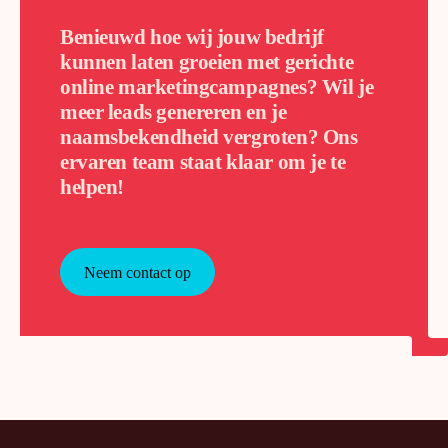
Benieuwd hoe wij jouw bedrijf
kunnen laten groeien met gerichte
online marketingcampagnes? Wil je
meer leads genereren en je
naamsbekendheid vergroten? Ons
ervaren team staat klaar om je te
helpen!
Neem contact op