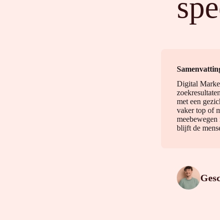
spe
Samenvattin
Digital Marke
zoekresultate
met een gezich
vaker top of 
meebewegen me
blijft de mens
Ges