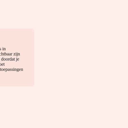
s in
htbaar zijn
 doordat je
oet
 toepassingen