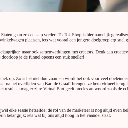
e Staten gaan ze een stap verder: TikTok Shop is hier namelijk gereali
je winkelwagen plaatsen, iets wat vooral een jongere doelgroep erg snel
 belangrijker, maar ook samenwerkingen met creators. Denk aan creatieve
 doorloop je de funnel opeens een stuk sneller!
ritiek op. Zo is het niet duurzaam en wordt het ook voor veel doeleinde
aar na het overlijden van Bart de Graaff brengen ze hem virtueel terug 
et resultaat mag er zijn: Virtual Bart geeft precies antwoord zoals de e
wel elke sessie hetzelfde: de rol van de marketeer is nog altijd even b
in belangrijk; iets wat bij ons altijd hoog in het vaandel staat.