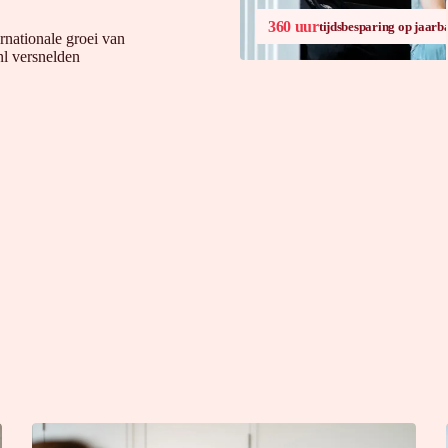
360 uur
tijdsbesparing op jaarba
rnationale groei van
l versnelden