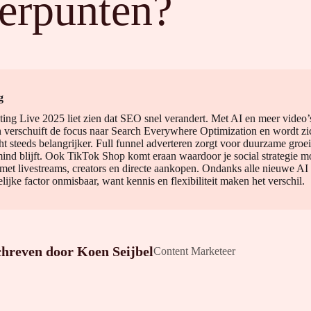
erpunten?
g
ting Live 2025 liet zien dat SEO snel verandert. Met AI en meer video’
n verschuift de focus naar Search Everywhere Optimization en wordt zic
t steeds belangrijker. Full funnel adverteren zorgt voor duurzame groei
mind blijft. Ook TikTok Shop komt eraan waardoor je social strategie m
t livestreams, creators en directe aankopen. Ondanks alle nieuwe AI
elijke factor onmisbaar, want kennis en flexibiliteit maken het verschil.
chreven door
Koen Seijbel
Content Marketeer