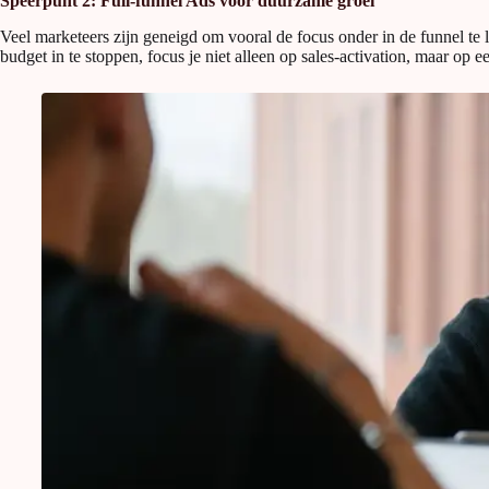
Speerpunt 2: Full-funnel Ads voor duurzame groei
Veel marketeers zijn geneigd om vooral de focus onder in de funnel te 
budget in te stoppen, focus je niet alleen op sales-activation, maar op