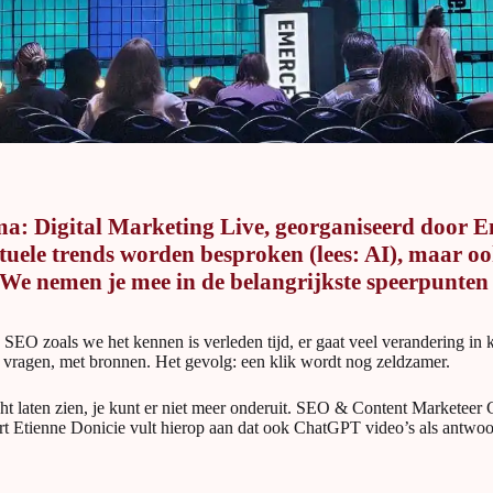
ma: Digital Marketing Live, georganiseerd door E
uele trends worden besproken (lees: AI), maar ook
. We nemen je mee in de belangrijkste speerpunten
bij. SEO zoals we het kennen is verleden tijd, er gaat veel verandering i
 vragen, met bronnen. Het gevolg: een klik wordt nog zeldzamer.
cht laten zien, je kunt er niet meer onderuit. SEO & Content Marketeer C
rt Etienne Donicie vult hierop aan dat ook ChatGPT video’s als antwoo