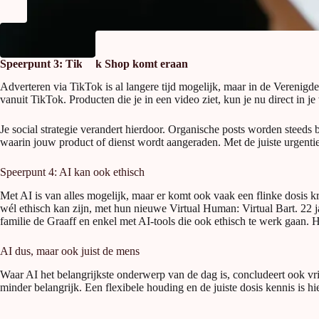
Speerpunt 3: TikTok Shop komt eraan
Adverteren via TikTok is al langere tijd mogelijk, maar in de Verenigd
vanuit TikTok. Producten die je in een video ziet, kun je nu direct in 
Je social strategie verandert hierdoor. Organische posts worden steeds
waarin jouw product of dienst wordt aangeraden. Met de juiste urgentie
Speerpunt 4: AI kan ook ethisch
Met AI is van alles mogelijk, maar er komt ook vaak een flinke dosis k
wél ethisch kan zijn, met hun nieuwe Virtual Human: Virtual Bart. 22 j
familie de Graaff en enkel met AI-tools die ook ethisch te werk gaan. H
AI dus, maar ook juist de mens
Waar AI het belangrijkste onderwerp van de dag is, concludeert ook vrij
minder belangrijk. Een flexibele houding en de juiste dosis kennis is hier