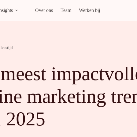
nsights
Over ons
Team
Werken bij
leestijd
meest impactvoll
ine marketing tre
n 2025