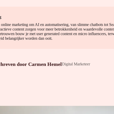
g
t online marketing om AI en automatisering, van slimme chatbots tot S
ractieve content zorgen voor meer betrokkenheid en waardevolle content
rtrouwen bouw je met user generated content en micro influencers, terw
eid belangrijker worden dan ooit.
chreven door
Carmen Hemel
Digital Marketeer