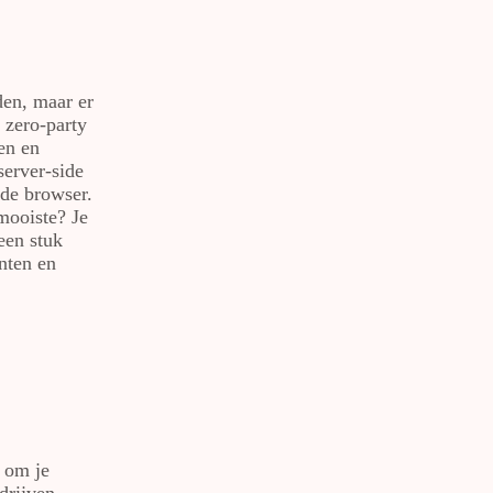
den, maar er
n zero-party
ren en
server-side
 de browser.
 mooiste? Je
een stuk
nten en
s om je